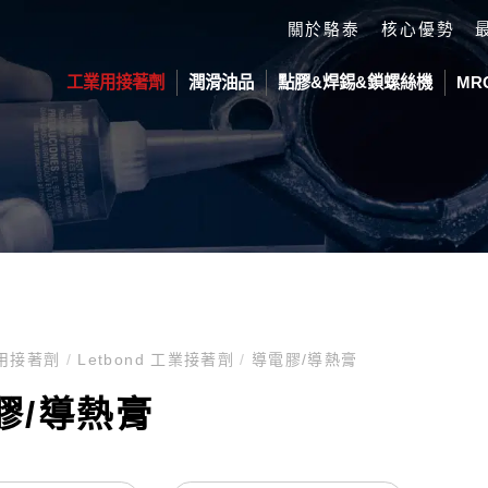
關於駱泰
核心優勢
工業用接著劑
潤滑油品
點膠&焊錫&鎖螺絲機
MR
劑
活塞耗材
ond 工業接著劑
鎖付螺絲平台
防滑塗料
Devcon 修補劑
自動化平台
DELTA 
劑
視覺 自動鎖付螺絲機
Devcon JP-MX
IN LINE 落
SCARA 工業
部填充膠
滑劑
視覺雙Z軸 自動鎖付螺絲機
在線式點膠機
垂直多關節工
件
視覺雙平台 自動鎖付螺絲機
用接著劑
/
Letbond 工業接著劑
/
導電膠/導熱膏
脂接著劑
O
KK關東化成潤滑油
緣塗料
膠/導熱膏
料
系列