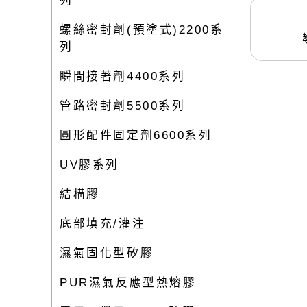
列
點膠系統
膠閥
底部填充/灌注
烙鐵頭-MFR & PS平台系列
濕氣固化型矽膠
烙鐵頭-MicroFine 系列
400ML/2K 雙液型伺服專用機
LTE品牌
螺絲密封劑(預塗式)2200系
Permatex 維修保養品
SOSE
PUR濕氣反應型熱熔膠
列
LTE點膠加熱模組
非接觸式 噴射閥
電子工業用PCB三防膠
單組份螺桿閥
非接觸式 噴霧閥
瞬間接著劑4400系列
導電膠/導熱膏
雙組份螺桿閥
精密型 針閥
特殊用途接著劑
管路密封劑5500系列
單組份柱塞式體積閥系統
特殊膠體 隔膜閥
乾燥皮膜劑 8000系列
雙組份柱塞式體積閥系統
高流量 軸桿閥
圓形配件固定劑6600系列
阻尼油
GRACO 桌上型計量混合點膠系統
精密型 軸桿閥
表面處理劑
GRACO 雙液型大流量供膠機
螺桿閥
UV膠系列
LTE 卡式膠筒
微型點膠閥與連接
結構膠
底部填充/灌注
濕氣固化型矽膠
PUR濕氣反應型熱熔膠