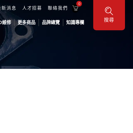
0
最新消息
人才招募
聯絡我們
搜尋
O維修
更多商品
品牌總覽
知識專欄
工業機器人
DELTA 台達工業機器人
供料設備
地型三軸平台
機器人
各式壓力桶
業機器人
壓盤泵浦-氣動
壓盤泵浦-電動
Metcal 焊接維修系列