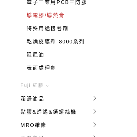
電子工業用PCB三防膠
導電膠/導熱膏
特殊用途接著劑
乾燥皮膜劑 8000系列
阻尼油
表面處理劑
Fuji 紅膠
潤滑油品
點膠&焊錫&鎖螺絲機
MRO維修