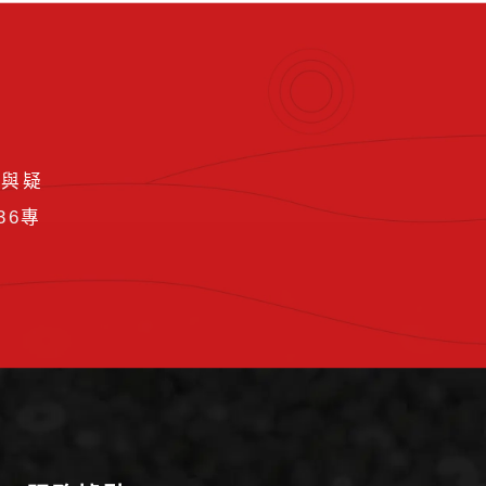
要與疑
36
專