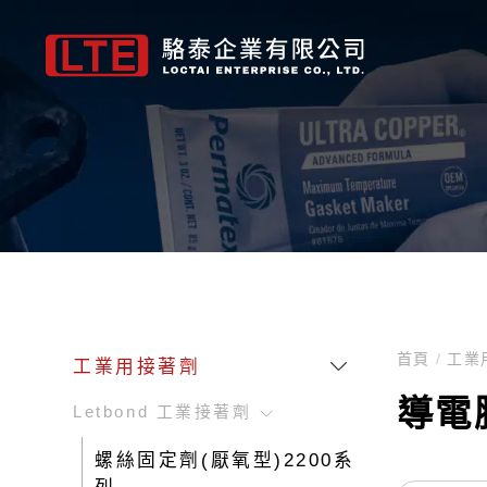
Letbond 工業接著劑
FLOIL
點膠平台
Permatex維修保養品
Metcal 焊接維修系列
LTE自營品牌
Fuji 紅膠
HANARL
焊錫平台
Devcon修補
膠管、針頭、
Letb
螺絲固定劑(厭氧型)2200系列
機構用油脂/油
三軸 自動點膠機
墊片膠
焊接、拆焊與返修系統
SMT NE 系列-紅膠
半乾燥型皮膜潤滑
1系列自動焊錫機
金屬修補劑
點膠針頭
螺絲密封劑(預塗式)2200系列
接點用油脂/油
四軸 自動點膠機
螺紋固定劑
對流返修
SMT UF 系列-底
完全乾燥型皮膜潤
2系列自動焊錫機
橡膠修補劑
卡式膠筒組配件
瞬間接著劑4400系列
導電(通電)油脂
五軸 自動點膠機
黏著劑
煙霧淨化
自校正接著劑
潤滑皮膜潤滑劑
雙平台 自動焊錫機
耐磨修補劑
700系列針筒組配
首頁
/
工業
工業用接著劑
管路密封劑5500系列
阻尼/緩衝用油脂
視覺 自動點膠機
專業維修與保養系列
烙鐵頭-GT平台系列
低溫固化型環氧樹
高機能氟素溶劑
懸臂式 自動焊錫機
耐腐蝕修補劑
膠管、連接頭
Fuji 紅膠
GRAC
圓形配件固定劑6600系列
含浸油
Z軸重荷型 自動點膠機
潤滑劑
烙鐵頭-CV平台系列
UV固化型-防濕絕
自動化焊錫套件
防滑塗層
導電
Letbond 工業接著劑
UV膠系列
散熱膏
表面塗佈專用機
清潔&除油
烙鐵頭-MX平台系列
水基型-防濕絕緣塗
Metcal 焊接維修
防鏽處理
螺絲固定劑(厭氧型)2200系
結構膠
氟素油脂
烙鐵頭-MFR平台系列
表面處理