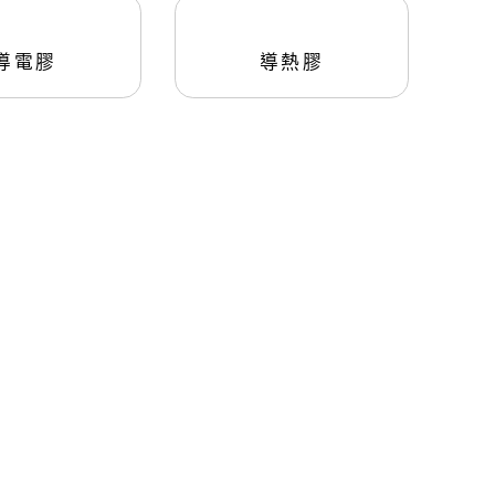
點膠控制器
UV光源固
LTE-DS2900
LED點光源型
Y
TECHCON
導電膠
導熱膠
LTE-DS3900
LED面光源型
LTE-DS3900-PLUS
汞燈型
LTE-R88C(蠕動式)
Techcon TS250
Techcon TS350
Techcon TS500R
管