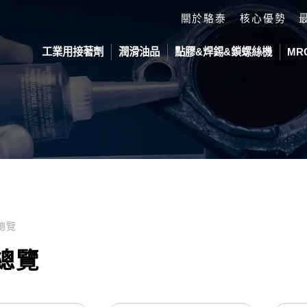
關於駱泰
核心優勢
工業用接著劑
潤滑油品
點膠&焊錫&鎖螺絲機
MR
劑
活塞耗材
ond 工業接著劑
鎖付螺絲平台
防滑塗料
Devcon 修補劑
自動化平台
DELTA 
劑
視覺 自動鎖付螺絲機
Devcon JP-MX
IN LINE 落
SCARA 工業
部填充膠
滑劑
視覺雙Z軸 自動鎖付螺絲機
在線式點膠機
垂直多關節工
件
視覺雙平台 自動鎖付螺絲機
總覽
脂接著劑
O
KK關東化成潤滑油
緣塗料
總覽
料
系列