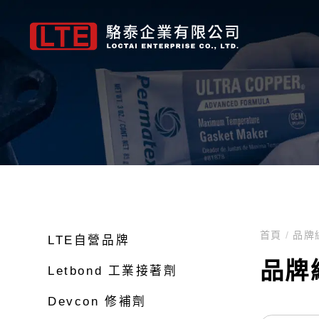
Letbond 工業接著劑
FLOIL
點膠平台
Permatex維修保養品
Metcal 焊接維修系列
LTE自營品牌
Fuji 紅膠
HANARL
焊錫平台
Devcon修補
膠管、針頭、
Letb
螺絲固定劑(厭氧型)2200系列
機構用油脂/油
三軸 自動點膠機
墊片膠
焊接、拆焊與返修系統
SMT NE 系列-紅膠
半乾燥型皮膜潤滑
1系列自動焊錫機
金屬修補劑
點膠針頭
螺絲密封劑(預塗式)2200系列
接點用油脂/油
四軸 自動點膠機
螺紋固定劑
對流返修
SMT UF 系列-底
完全乾燥型皮膜潤
2系列自動焊錫機
橡膠修補劑
卡式膠筒組配件
瞬間接著劑4400系列
導電(通電)油脂
五軸 自動點膠機
黏著劑
煙霧淨化
自校正接著劑
潤滑皮膜潤滑劑
雙平台 自動焊錫機
耐磨修補劑
700系列針筒組配
首頁
/
品牌
LTE自營品牌
管路密封劑5500系列
阻尼/緩衝用油脂
視覺 自動點膠機
專業維修與保養系列
烙鐵頭-GT平台系列
低溫固化型環氧樹
高機能氟素溶劑
懸臂式 自動焊錫機
耐腐蝕修補劑
膠管、連接頭
Fuji 紅膠
GRAC
圓形配件固定劑6600系列
含浸油
Z軸重荷型 自動點膠機
潤滑劑
烙鐵頭-CV平台系列
UV固化型-防濕絕
自動化焊錫套件
防滑塗層
品牌
Letbond 工業接著劑
UV膠系列
散熱膏
表面塗佈專用機
清潔&除油
烙鐵頭-MX平台系列
水基型-防濕絕緣塗
Metcal 焊接維修
防鏽處理
Devcon 修補劑
結構膠
氟素油脂
烙鐵頭-MFR平台系列
表面處理