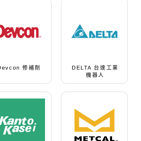
化設備
PLASMA大氣等離子清洗
機
真空式
直噴型
旋噴型
Devcon 修補劑
DELTA 台達工業
機器人