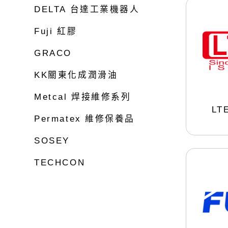
點膠系統
膠閥
底部填充/灌注
烙鐵頭-MFR & PS平台系列
DELTA 台達工業機器人
Permatex 維修保養品
SOSE
濕氣固化型矽膠
烙鐵頭-MicroFine 系列
400ML/2K 雙液型伺服專用機
LTE品牌
Fuji 紅膠
PUR濕氣反應型熱熔膠
LTE點膠加熱模組
非接觸式 噴射閥
電子工業用PCB三防膠
單組份螺桿閥
非接觸式 噴霧閥
GRACO
導電膠/導熱膏
雙組份螺桿閥
精密型 針閥
特殊用途接著劑
KK關東化成潤滑油
單組份柱塞式體積閥系統
特殊膠體 隔膜閥
乾燥皮膜劑 8000系列
雙組份柱塞式體積閥系統
高流量 軸桿閥
Metcal 焊接維修系列
阻尼油
GRACO 桌上型計量混合點膠系統
精密型 軸桿閥
L
表面處理劑
Permatex 維修保養品
GRACO 雙液型大流量供膠機
螺桿閥
LTE 卡式膠筒
微型點膠閥與連接
SOSEY
TECHCON