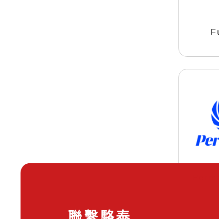
F
Perm
聯繫駱泰