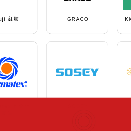
uji 紅膠
GRACO
K
atex 維修保
SOSEY
養品