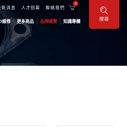
0
最新消息
人才招募
聯絡我們
搜尋
O維修
更多商品
品牌總覽
知識專欄
工業機器人
DELTA 台達工業機器人
供料設備
地型三軸平台
機器人
各式壓力桶
業機器人
壓盤泵浦-氣動
壓盤泵浦-電動
Metcal 焊接維修系列