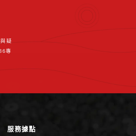
要與疑
36
專
服務據點