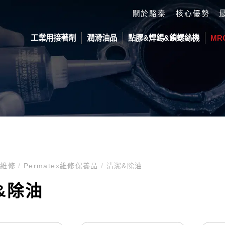
關於駱泰
核心優勢
工業用接著劑
潤滑油品
點膠&焊錫&鎖螺絲機
MR
劑
活塞耗材
ond 工業接著劑
鎖付螺絲平台
防滑塗料
Devcon 修補劑
自動化平台
DELTA 
劑
視覺 自動鎖付螺絲機
Devcon JP-MX
IN LINE 落
SCARA 工業
部填充膠
滑劑
視覺雙Z軸 自動鎖付螺絲機
在線式點膠機
垂直多關節工
O
KK關東化成潤滑油
件
視覺雙平台 自動鎖付螺絲機
O維修
/
Permatex維修保養品
/
清潔&除油
脂接著劑
緣塗料
&除油
料
系列
Y
TECHCON