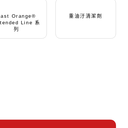
化設備
PLASMA大氣等離子清洗
機
Fast Orange®
重油汙清潔劑
真空式
tended Line 系
列
直噴型
旋噴型