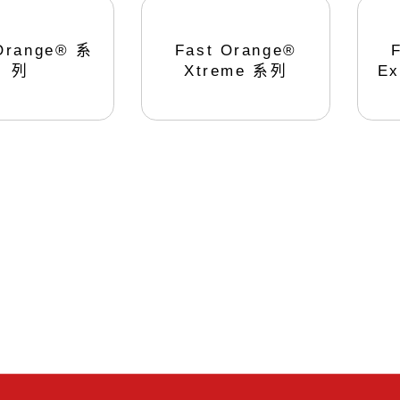
點膠控制器
UV光源固
LTE-DS2900
LED點光源型
Orange® 系
Fast Orange®
LTE-DS3900
LED面光源型
列
Xtreme 系列
Ex
LTE-DS3900-PLUS
汞燈型
LTE-R88C(蠕動式)
Techcon TS250
Techcon TS350
Techcon TS500R
管