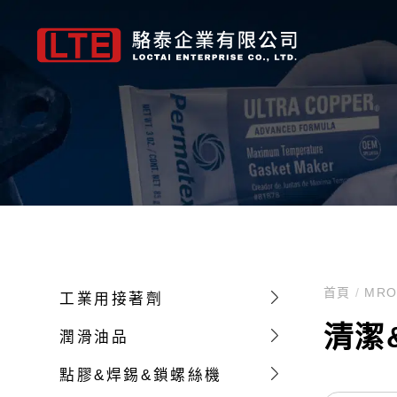
Letbond 工業接著劑
FLOIL
點膠平台
Permatex維修保養品
Metcal 焊接維修系列
LTE自營品牌
Fuji 紅膠
HANARL
焊錫平台
Devcon修補
膠管、針頭、
Letb
螺絲固定劑(厭氧型)2200系列
機構用油脂/油
三軸 自動點膠機
墊片膠
焊接、拆焊與返修系統
SMT NE 系列-紅膠
半乾燥型皮膜潤滑
1系列自動焊錫機
金屬修補劑
點膠針頭
螺絲密封劑(預塗式)2200系列
接點用油脂/油
四軸 自動點膠機
螺紋固定劑
對流返修
SMT UF 系列-底
完全乾燥型皮膜潤
2系列自動焊錫機
橡膠修補劑
卡式膠筒組配件
Fuji 紅膠
GRAC
瞬間接著劑4400系列
導電(通電)油脂
五軸 自動點膠機
黏著劑
煙霧淨化
自校正接著劑
潤滑皮膜潤滑劑
雙平台 自動焊錫機
耐磨修補劑
700系列針筒組配
首頁
/
MR
工業用接著劑
管路密封劑5500系列
阻尼/緩衝用油脂
視覺 自動點膠機
專業維修與保養系列
烙鐵頭-GT平台系列
低溫固化型環氧樹
高機能氟素溶劑
懸臂式 自動焊錫機
耐腐蝕修補劑
膠管、連接頭
圓形配件固定劑6600系列
含浸油
Z軸重荷型 自動點膠機
潤滑劑
烙鐵頭-CV平台系列
UV固化型-防濕絕
自動化焊錫套件
防滑塗層
清潔
潤滑油品
UV膠系列
散熱膏
表面塗佈專用機
清潔&除油
烙鐵頭-MX平台系列
水基型-防濕絕緣塗
Metcal 焊接維修
防鏽處理
Permatex 維修保養品
SOSE
點膠&焊錫&鎖螺絲機
結構膠
氟素油脂
烙鐵頭-MFR平台系列
表面處理