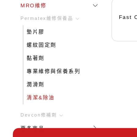
點膠系統
膠閥
底部填充/灌注
烙鐵頭-MFR & PS平台系列
MRO維修
濕氣固化型矽膠
烙鐵頭-MicroFine 系列
400ML/2K 雙液型伺服專用機
LTE品牌
Fast 
Permatex維修保養品
PUR濕氣反應型熱熔膠
LTE點膠加熱模組
非接觸式 噴射閥
電子工業用PCB三防膠
單組份螺桿閥
非接觸式 噴霧閥
墊片膠
導電膠/導熱膏
雙組份螺桿閥
精密型 針閥
特殊用途接著劑
螺紋固定劑
單組份柱塞式體積閥系統
特殊膠體 隔膜閥
乾燥皮膜劑 8000系列
雙組份柱塞式體積閥系統
高流量 軸桿閥
黏著劑
阻尼油
GRACO 桌上型計量混合點膠系統
精密型 軸桿閥
表面處理劑
專業維修與保養系列
GRACO 雙液型大流量供膠機
螺桿閥
LTE 卡式膠筒
微型點膠閥與連接
潤滑劑
清潔&除油
Devcon修補劑
更多商品