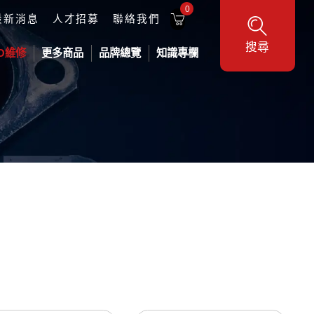
0
最新消息
人才招募
聯絡我們
搜尋
O維修
更多商品
品牌總覽
知識專欄
工業機器人
DELTA 台達工業機器人
供料設備
地型三軸平台
機器人
各式壓力桶
業機器人
壓盤泵浦-氣動
Metcal 焊接維修系列
壓盤泵浦-電動