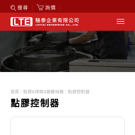
詢價
搜尋
首頁
/
點膠&焊錫&鎖螺絲機
/
點膠控制器
點膠控制器