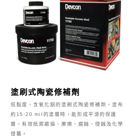
塗刷式陶瓷修補劑
低黏度、含氧化鋁的塗刷式陶瓷修補劑，塗布
約15-20 mil的塗層時，能形成平滑的保護
層，有效抵禦磨損、摩擦、腐蝕、侵蝕及化學
侵襲。