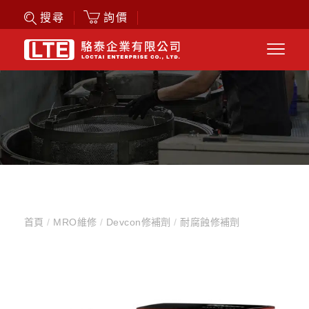
詢價
搜尋
首頁
/
MRO維修
/
Devcon修補劑
/
耐腐蝕修補劑