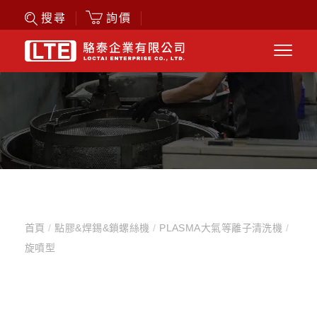
詢價
搜尋
首頁
/
點膠&焊錫&鎖螺絲機
/
PLASMA大氣等離子清洗機
/
旋噴型