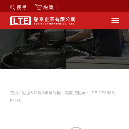
詢價
搜尋
首頁
/
點膠&焊錫&鎖螺絲機
/
點膠控制器
/
LTE-DS3900-
PLUS