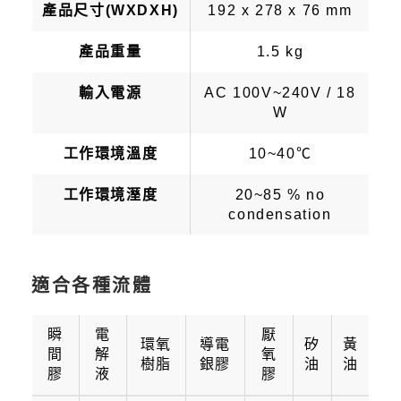
產品尺寸(WXDXH)
192 x 278 x 76 mm
產品重量
1.5 kg
輸入電源
AC 100V~240V / 18
W
工作環境溫度
10~40℃
工作環境溼度
20~85 % no
condensation
適合各種流體
瞬
電
厭
環氧
導電
矽
黃
間
解
氧
樹脂
銀膠
油
油
膠
液
膠