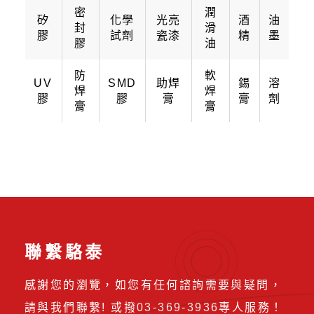
密
潤
矽
化學
光亮
酒
油
封
滑
膠
試劑
瓷漆
精
墨
膠
油
防
軟
UV
SMD
助焊
錫
溶
焊
焊
膠
膠
膏
膏
劑
膏
膏
聯繫駱泰
感謝您的瀏覽，如您有任何諮詢需要與疑問，
請與我們聯繫! 或撥
03-369-3936
專人服務！