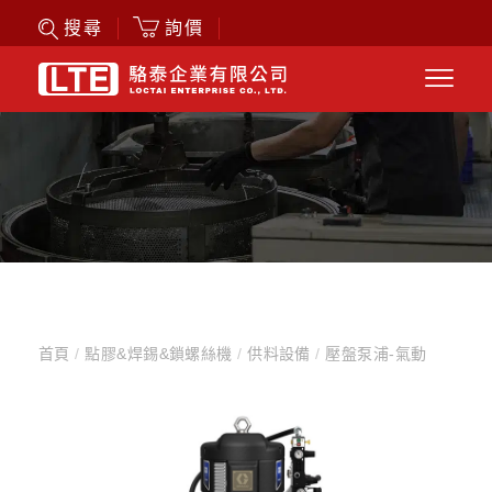
詢價
搜尋
首頁
/
點膠&焊錫&鎖螺絲機
/
供料設備
/
壓盤泵浦-氣動