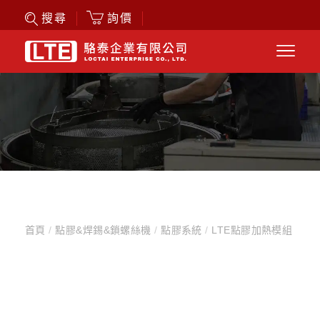
詢價
搜尋
首頁
/
點膠&焊錫&鎖螺絲機
/
點膠系統
/
LTE點膠加熱模組