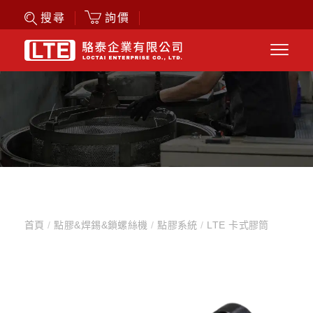
詢價
搜尋
首頁
/
點膠&焊錫&鎖螺絲機
/
點膠系統
/
LTE 卡式膠筒