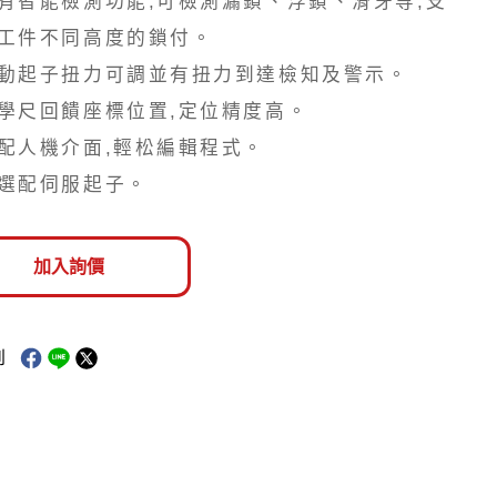
有智能檢測功能,可檢測漏鎖、浮鎖、滑牙等,支
Metcal 焊接維修系列
工件不同高度的鎖付。
動起子扭力可調並有扭力到達檢知及警示。
化設備
PLASMA大氣等離子清洗
學尺回饋座標位置,定位精度高。
機
配人機介面,輕松編輯程式。
真空式
選配伺服起子。
直噴型
旋噴型
加入詢價
到