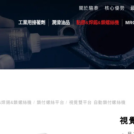
關於駱泰
核心優勢
工業用接著劑
潤滑油品
點膠&焊錫&鎖螺絲機
MR
劑
活塞耗材
ond 工業接著劑
鎖付螺絲平台
防滑塗料
Devcon 修補劑
自動化平台
DELTA 
劑
視覺 自動鎖付螺絲機
Devcon JP-MX
IN LINE 落
SCARA 工業
部填充膠
滑劑
視覺雙Z軸 自動鎖付螺絲機
在線式點膠機
垂直多關節工
件
視覺雙平台 自動鎖付螺絲機
脂接著劑
&焊錫&鎖螺絲機
/
鎖付螺絲平台
/
視覺雙平台 自動鎖付螺絲機
緣塗料
料
系列
視