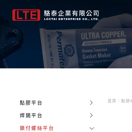
Letbond 工業接著劑
FLOIL
點膠平台
Permatex維修保養品
Metcal 焊接維修系列
LTE自營品牌
Fuji 紅膠
HANARL
焊錫平台
Devcon修補
膠管、針頭、
Letb
螺絲固定劑(厭氧型)2200系列
機構用油脂/油
三軸 自動點膠機
墊片膠
焊接、拆焊與返修系統
SMT NE 系列-紅膠
半乾燥型皮膜潤滑
1系列自動焊錫機
金屬修補劑
點膠針頭
螺絲密封劑(預塗式)2200系列
接點用油脂/油
四軸 自動點膠機
螺紋固定劑
對流返修
SMT UF 系列-底
完全乾燥型皮膜潤
2系列自動焊錫機
橡膠修補劑
卡式膠筒組配件
瞬間接著劑4400系列
導電(通電)油脂
五軸 自動點膠機
黏著劑
煙霧淨化
自校正接著劑
潤滑皮膜潤滑劑
雙平台 自動焊錫機
耐磨修補劑
700系列針筒組配
管路密封劑5500系列
阻尼/緩衝用油脂
視覺 自動點膠機
專業維修與保養系列
烙鐵頭-GT平台系列
低溫固化型環氧樹
高機能氟素溶劑
懸臂式 自動焊錫機
耐腐蝕修補劑
膠管、連接頭
首頁
/
點膠
點膠平台
圓形配件固定劑6600系列
含浸油
Z軸重荷型 自動點膠機
潤滑劑
烙鐵頭-CV平台系列
UV固化型-防濕絕
自動化焊錫套件
防滑塗層
焊錫平台
UV膠系列
散熱膏
表面塗佈專用機
清潔&除油
烙鐵頭-MX平台系列
水基型-防濕絕緣塗
Metcal 焊接維修
防鏽處理
結構膠
氟素油脂
烙鐵頭-MFR平台系列
表面處理
鎖付螺絲平台