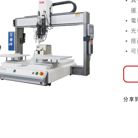
具
O
KK關東化成潤滑油
援
電
點膠控制器
UV光源固
光
LTE-DS2900
LED點光源型
搭
LTE-DS3900
LED面光源型
可
LTE-DS3900-PLUS
汞燈型
LTE-R88C(蠕動式)
Techcon TS250
Y
TECHCON
Techcon TS350
Techcon TS500R
分享
管