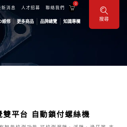
0
最新消息
人才招募
聯絡我們
搜尋
O維修
更多商品
品牌總覽
知識專欄
工業機器人
DELTA 台達工業機器人
供料設備
地型三軸平台
機器人
各式壓力桶
業機器人
壓盤泵浦-氣動
壓盤泵浦-電動
覺雙平台 自動鎖付螺絲機