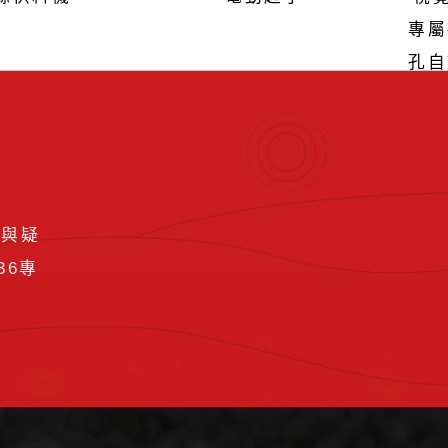
專屬
孔自
要與疑
36
專