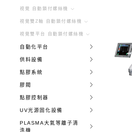
底部填充/灌注
烙鐵頭-MFR & PS平台系列
Fuji 紅膠
GRAC
視覺 自動鎖付螺絲機
濕氣固化型矽膠
烙鐵頭-MicroFine 系列
PUR濕氣反應型熱熔膠
視覺雙Z軸 自動鎖付螺絲機
點膠系統
膠閥
電子工業用PCB三防膠
視覺雙平台 自動鎖付螺絲機
導電膠/導熱膏
400ML/2K 雙液型伺服專用機
LTE品牌
特殊用途接著劑
LTE點膠加熱模組
非接觸式 噴射閥
自動化平台
乾燥皮膜劑 8000系列
單組份螺桿閥
非接觸式 噴霧閥
阻尼油
供料設備
雙組份螺桿閥
精密型 針閥
表面處理劑
單組份柱塞式體積閥系統
特殊膠體 隔膜閥
Permatex 維修保養品
SOSE
點膠系統
雙組份柱塞式體積閥系統
高流量 軸桿閥
膠閥
GRACO 桌上型計量混合點膠系統
精密型 軸桿閥
GRACO 雙液型大流量供膠機
螺桿閥
點膠控制器
LTE 卡式膠筒
微型點膠閥與連接
UV光源固化設備
PLASMA大氣等離子清
洗機