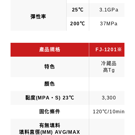
25℃
3.1GPa
彈性率
200℃
37MPa
產品規格
FJ-1201※
冷藏品
特色
高Tg
顏色
黏度(MPA・S) 23℃
3,300
固化條件
120℃/10min
有無填料
填料直徑(ΜM) AVG/MAX