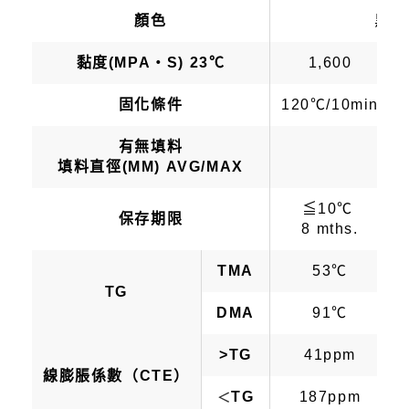
顏色
黑色
黏度(MPA・S) 23℃
1,600
固化條件
120℃/10min
有無填料
填料直徑(ΜM) AVG/MAX
≦10℃
保存期限
8 mths.
TMA
53℃
TG
DMA
91℃
>TG
41ppm
線膨脹係數（CTE）
TG
187ppm
＜