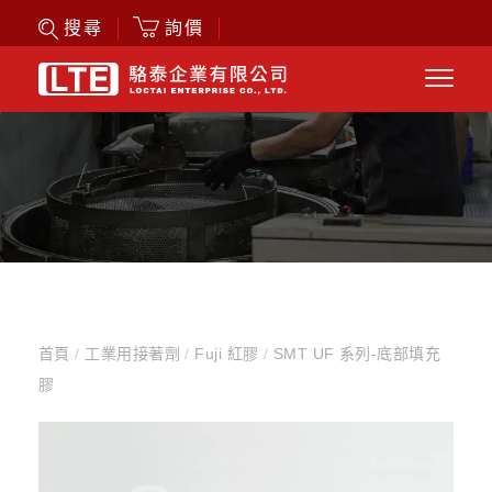
詢價
搜尋
首頁
/
工業用接著劑
/
Fuji 紅膠
/
SMT UF 系列-底部填充
膠