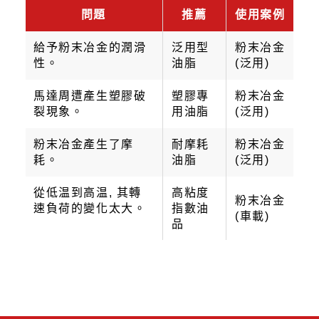
問題
推薦
使用案例
給予粉末冶金的潤滑
泛用型
粉末冶金
性。
油脂
(泛用)
馬達周遭產生塑膠破
塑膠專
粉末冶金
裂現象。
用油脂
(泛用)
粉末冶金產生了摩
耐摩耗
粉末冶金
耗。
油脂
(泛用)
從低温到高温, 其轉
高粘度
粉末冶金
速負荷的變化太大。
指數油
(車載)
品