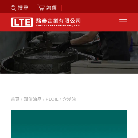
詢價
搜尋
首頁
/
潤滑油品
/
FLOIL
/
含浸油