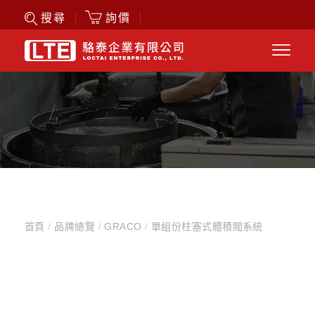
詢價
搜尋
首頁
/
品牌總覽
/
GRACO
/
單組份柱塞式體積閥系統