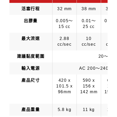
活塞行程
32 mm
38 mm
38 
出膠量
0.005～
0.01～
0.2～
15 cc
25 cc
cc
最大流速
2.88
10
18
cc/sec
cc/sec
cc/s
建議黏度範圍
20～1,0
輸入電源
AC 200～240 V，
產品尺寸
420 x
590 x
647 
101.5 x
156 x
162 
96mm
142 mm
155 
產品重量
5.8 kg
11 kg
13 k